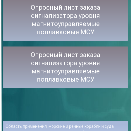
Опросный лист заказа
сигнализатора уровня
магнитоуправляемые
поплавковые МСУ
Опросный лист заказа
сигнализатора уровня
магнитоуправляемые
поплавковые МСУ
Область применения: морские и речные корабли и суда,