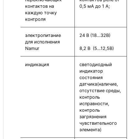
контактов на
0,5 мА до 1 А;
каждую точку
контроля
электропитание
24 В (18…32В)
для исполнения
Namur
8,2 В (5…12,5В)
индикация
светодиодный
индикатор
состояния
датчика(наличие,
отсутствие среды,
контроль
исправности,
контроль
загрязнения
чувствительного
элемента)