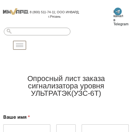
Наш
8 (800) 511-74-11; ООО ИНВАРД;
канал
г.Рязань
в
Telegram
Опросный лист заказа
сигнализатора уровня
УЛЬТРАТЭК(УЗС-6Т)
Ваше имя
*