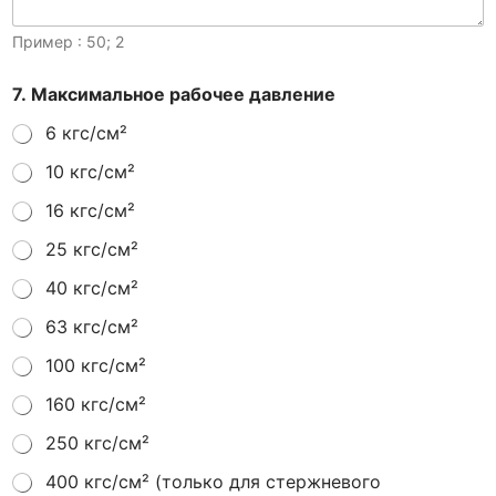
Пример : 50; 2
7. Максимальное рабочее давление
6 кгс/см²
10 кгс/см²
16 кгс/см²
25 кгс/см²
40 кгс/см²
63 кгс/см²
100 кгс/см²
160 кгс/см²
250 кгс/см²
400 кгс/см² (только для стержневого